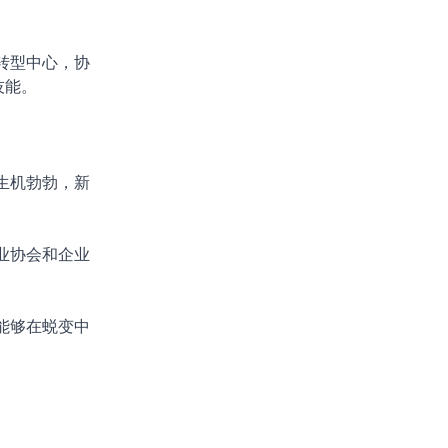
转型中心，协
技能。
生机勃勃，新
业协会和企业
能够在蜕变中