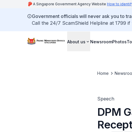
A Singapore Government Agency Website
How to identif
Government officials will never ask you to tr
Call the 24/7 ScamShield Helpline at 1799 if
About us
Newsroom
Photos
To
Home
Newsro
Speech
DPM Ga
Recept