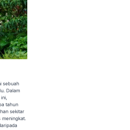
ai sebuah
du. Dalam
ini,
pa tahun
han sekitar
s meningkat.
daripada