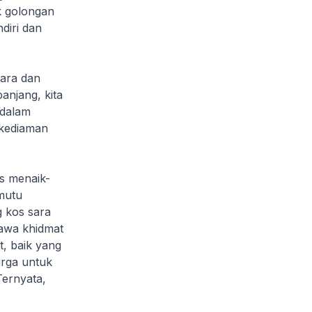
k golongan
diri dan
gara dan
anjang, kita
 dalam
 kediaman
s menaik-
mutu
g kos sara
hawa khidmat
, baik yang
arga untuk
ernyata,