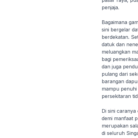
pasar raya, pu
penjaja.
Bagaimana gamb
sini bergelar 
berdekatan. Set
datuk dan nene
meluangkan mas
bagi pemeriksa
dan juga pendu
pulang dari sek
barangan dapur
mampu penuhi 
persekitaran ti
Di sini carany
demi manfaat p
merupakan sala
di seluruh Sin