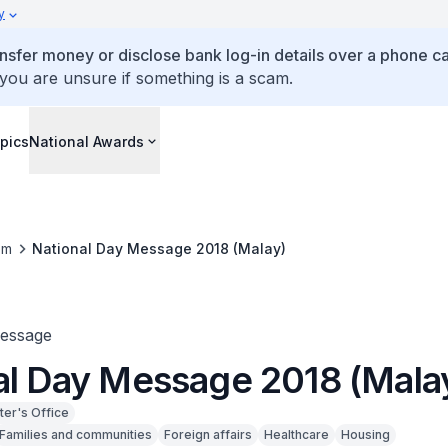
y
ansfer money or disclose bank log-in details over a phone cal
 you are unsure if something is a scam.
pics
National Awards
om
National Day Message 2018 (Malay)
Message
al Day Message 2018 (Mala
ter's Office
Families and communities
Foreign affairs
Healthcare
Housing