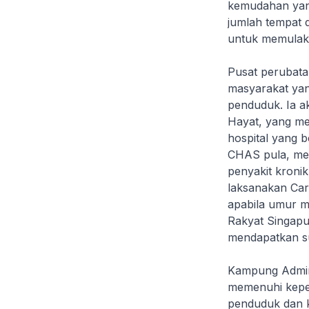
kemudahan yan
jumlah tempat 
untuk memulak
Pusat perubata
masyarakat yan
penduduk. Ia a
Hayat, yang me
hospital yang b
CHAS pula, men
penyakit kronik
laksanakan Car
apabila umur m
Rakyat Singapu
mendapatkan su
Kampung Admir
memenuhi keper
penduduk dan 