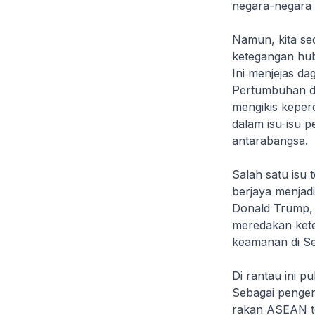
negara-negara l
Namun, kita se
ketegangan hu
Ini menjejas da
Pertumbuhan da
mengikis keper
dalam isu-isu p
antarabangsa.
Salah satu isu 
berjaya menjad
Donald Trump, 
meredakan kete
keamanan di Se
Di rantau ini 
Sebagai penger
rakan ASEAN ter