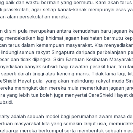
g baik dan waktu bermain yang bermutu. Kami akan teru
di prasekolah, agar setiap kanak-kanak mempunyai asas y
an alam persekolahan mereka.
n di sini pula merupakan antara kemudahan baru jagaan ke
g mendekatkan lagi khidmat jagaan kesihatan bermutu ke
kan terus dalam kemampuan masyarakat. Kita menyediakan
lindungi semua rakyat Singapura daripada perbelanjaan p
esar dan tidak dijangka. Skim Bantuan Kesihatan Masyaraka
yediakan banyak subsidi bagi rawatan pesakit luar, terut
 seperti darah tinggi atau kencing manis. Tidak lama lagi, ki
eShield Hayat pula, yang akan melindungi rakyat muda Si
ereka meningkat dan mereka mula memerlukan jagaan jan
ra yang lebih tua boleh juga menyertai CareShield Hayat d
bsidi.
alty adalah sebuah model bagi perumahan awam masa dep
luan masyarakat kita yang semakin lanjut usia, memudah
keluarga mereka berkumpul serta membentuk sebuah masy