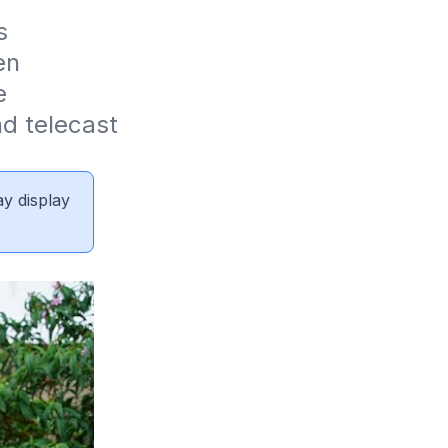
 
n 
 
 telecast 
ay display