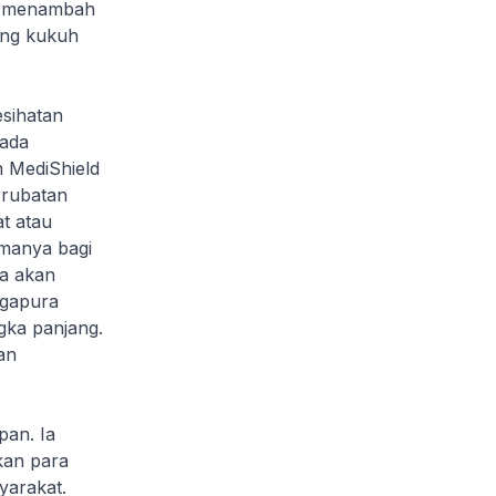
s menambah
ang kukuh
sihatan
pada
 MediShield
erubatan
t atau
amanya bagi
ta akan
ngapura
gka panjang.
an
an. Ia
kan para
arakat.