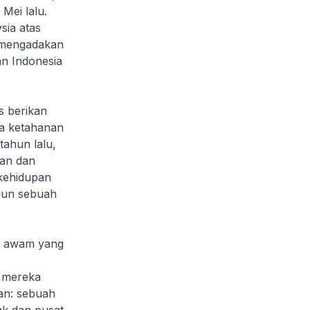
Mei lalu.
sia atas
n mengadakan
an Indonesia
s berikan
ya ketahanan
ahun lalu,
kan dan
kehidupan
gun sebuah
n awam yang
 mereka
han: sebuah