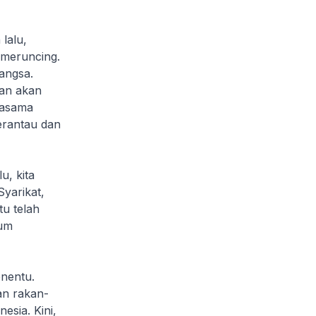
lalu,
meruncing.
angsa.
gan akan
jasama
erantau dan
u, kita
yarikat,
u telah
lum
enentu.
an rakan-
esia. Kini,