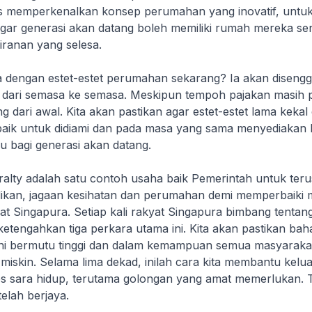
s memperkenalkan konsep perumahan yang inovatif, untu
gar generasi akan datang boleh memiliki rumah mereka sen
iranan yang selesa.
 dengan estet-estet perumahan sekarang? Ia akan diseng
n dari semasa ke semasa. Meskipun tempoh pajakan masih p
 dari awal. Kita akan pastikan agar estet-estet lama kekal
aik untuk didiami dan pada masa yang sama menyediakan
u bagi generasi akan datang.
lty adalah satu contoh usaha baik Pemerintah untuk teru
dikan, jagaan kesihatan dan perumahan demi memperbaiki 
t Singapura. Setiap kali rakyat Singapura bimbang tentan
ketengahkan tiga perkara utama ini. Kita akan pastikan ba
ni bermutu tinggi dan dalam kemampuan semua masyarakat
iskin. Selama lima dekad, inilah cara kita membantu kelu
sara hidup, terutama golongan yang amat memerlukan. T
telah berjaya.