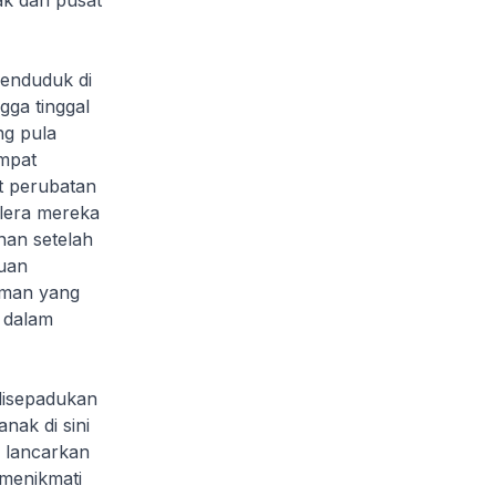
ak dan pusat
enduduk di
gga tinggal
ng pula
mpat
t perubatan
elera mereka
nan setelah
luan
aman yang
 dalam
disepadukan
ak di sini
 lancarkan
 menikmati