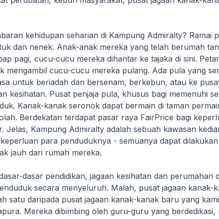
sat perubatan, kebun masyarakat, pusat jagaan kanak-kan
aran kehidupan seharian di Kampung Admiralty? Ramai p
datuk dan nenek. Anak-anak mereka yang telah berumah tan
iap pagi, cucu-cucu mereka dihantar ke tajaka di sini. Peta
k mengambil cucu-cucu mereka pulang. Ada pula yang se
a untuk beriadah dan bersenam, berkebun, atau ke pusa
an kesihatan. Pusat penjaja pula, khusus bagi memenuhi s
duk. Kanak-kanak seronok dapat bermain di taman permai
olah. Berdekatan terdapat pasar raya FairPrice bagi keper
. Jelas, Kampung Admiralty adalah sebuah kawasan kedi
keperluan para penduduknya - semuanya dapat dilakukan
dak jauh dari rumah mereka.
a dasar-dasar pendidikan, jagaan kesihatan dan perumahan 
enduduk secara menyeluruh. Malah, pusat jagaan kanak-kan
h satu daripada pusat jagaan kanak-kanak baru yang kami
gapura. Mereka dibimbing oleh guru-guru yang berdedikasi,