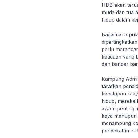
HDB akan teru
muda dan tua a
hidup dalam kej
Bagaimana pula
dipertingkatka
perlu merancang
keadaan yang b
dan bandar bar
Kampung Admira
tarafkan pendi
kehidupan rakya
hidup, mereka 
awam penting i
kaya mahupun m
menampung kos 
pendekatan ini 