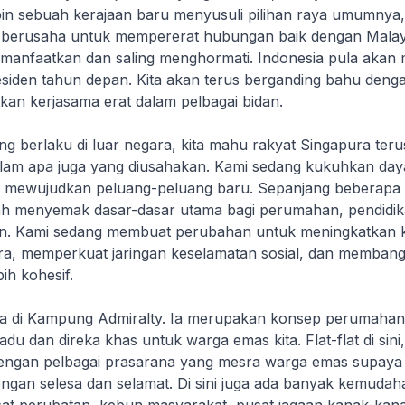
pin sebuah kerajaan baru menyusuli pilihan raya umumnya, 
s berusaha untuk mempererat hubungan baik dengan Malay
emanfaatkan dan saling menghormati. Indonesia pula aka
residen tahun depan. Kita akan terus berganding bahu deng
kan kerjasama erat dalam pelbagai bidan.
g berlaku di luar negara, kita mahu rakyat Singapura teru
alam apa juga yang diusahakan. Kami sedang kukuhkan da
 mewujudkan peluang-peluang baru. Sepanjang beberapa t
ah menyemak dasar-dasar utama bagi perumahan, pendidi
an. Kami sedang membuat perubahan untuk meningkatkan 
ra, memperkuat jaringan keselamatan sosial, dan memban
ih kohesif.
da di Kampung Admiralty. Ia merupakan konsep perumaha
adu dan direka khas untuk warga emas kita. Flat-flat di sini,
engan pelbagai prasarana yang mesra warga emas supaya
engan selesa dan selamat. Di sini juga ada banyak kemuda