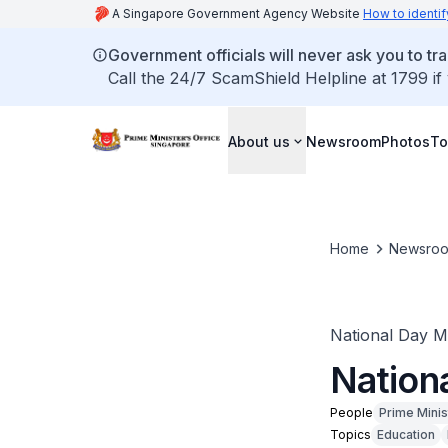
A Singapore Government Agency Website
How to identif
Government officials will never ask you to tr
Call the 24/7 ScamShield Helpline at 1799 if
About us
Newsroom
Photos
To
Home
Newsro
National Day 
Nation
People
Prime Minis
Topics
Education