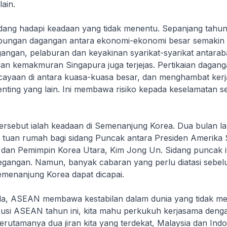
ain.
dang hadapi keadaan yang tidak menentu. Sepanjang tahun 
bungan dagangan antara ekonomi-ekonomi besar semakin 
gangan, pelaburan dan keyakinan syarikat-syarikat antarab
n kemakmuran Singapura juga terjejas. Pertikaian dagan
cayaan di antara kuasa-kuasa besar, dan menghambat ker
enting yang lain. Ini membawa risiko kepada keselamatan s
tersebut ialah keadaan di Semenanjung Korea. Dua bulan lal
i tuan rumah bagi sidang Puncak antara Presiden Amerika S
dan Pemimpin Korea Utara, Kim Jong Un. Sidang puncak it
gangan. Namun, banyak cabaran yang perlu diatasi sebe
menanjung Korea dapat dicapai.
pula, ASEAN membawa kestabilan dalam dunia yang tidak m
usi ASEAN tahun ini, kita mahu perkukuh kerjasama deng
utamanya dua jiran kita yang terdekat, Malaysia dan Indon