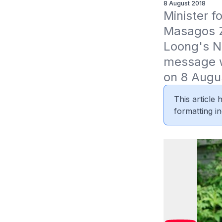
8 August 2018
Minister f
Masagos Zu
Loong's N
message w
on 8 Augu
This article
formatting in