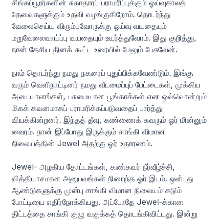
சிங்கப்பூரர்களின் சுகாதாரப் பராமரிப்புக்கும் ஓய்வுகாலத்
தேவைகளுக்கும் உதவி வழங்குகிறோம். தொடர்ந்து
வேலைசெய்ய விரும்புவோருக்கு ஓய்வு வயதையும்
மறுவேலைவாய்ப்பு வயதையும் உயர்த்துவோம். இது குறித்து,
நான் தேசிய தினக் கூட்ட உரையில் மேலும் பேசுவேன்.
நாம் தொடர்ந்து நமது நகரைப் புதுப்பிக்கவேண்டும். இங்கு
வரும் வெளிநாட்டினர் நமது வீடமைப்புப் பேட்டைகள், முக்கிய
அடையாளங்கள், பசுமையான பூங்காக்கள் என ஒவ்வொன்றும்
மிகக் கவனமாகப் பராமரிக்கப்படுவதைப் பார்த்து
வியக்கின்றனர். இந்தத் தீவு, கண்ணைக் கவரும் ஓர் மின்னும்
வைரம். நான் இப்போது இருக்கும் சாங்கி விமான
நிலையத்தின் Jewel அதற்கு ஓர் உதாரணம்.
Jewel- அழகிய தோட்டங்கள், கண்கவர் நீர்வீழ்ச்சி,
வித்தியாசமான அனுபவங்கள் நிறைந்த ஓர் இடம். ஒன்பது
ஆண்டுகளுக்கு முன்பு சாங்கி விமான நிலையம் கடும்
போட்டியை எதிர்நோக்கியது. அப்போதே Jewel-க்கான
திட்டத்தை சாங்கி குழு வகுக்கத் தொடங்கிவிட்டது. இன்று