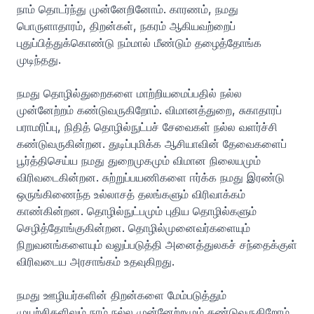
நாம் தொடர்ந்து முன்னேறினோம். காரணம், நமது
பொருளாதாரம், திறன்கள், நகரம் ஆகியவற்றைப்
புதுப்பித்துக்கொண்டு நம்மால் மீண்டும் தழைத்தோங்க
முடிந்தது.
நமது தொழில்துறைகளை மாற்றியமைப்பதில் நல்ல
முன்னேற்றம் கண்டுவருகிறோம். விமானத்துறை, சுகாதாரப்
பராமரிப்பு, நிதித் தொழில்நுட்பச் சேவைகள் நல்ல வளர்ச்சி
கண்டுவருகின்றன. துடிப்புமிக்க ஆசியாவின் தேவைகளைப்
பூர்த்திசெய்ய நமது துறைமுகமும் விமான நிலையமும்
விரிவடைகின்றன. சுற்றுப்பயணிகளை ஈர்க்க நமது இரண்டு
ஒருங்கிணைந்த உல்லாசத் தலங்களும் விரிவாக்கம்
காண்கின்றன. தொழில்நுட்பமும் புதிய தொழில்களும்
செழித்தோங்குகின்றன. தொழில்முனைவர்களையும்
நிறுவனங்களையும் வலுப்படுத்தி அனைத்துலகச் சந்தைக்குள்
விரிவடைய அரசாங்கம் உதவுகிறது.
நமது ஊழியர்களின் திறன்களை மேம்படுத்தும்
முயற்சிகளிலும் நாம் நல்ல முன்னேற்றமும் கண்டுவருகிறோம்.