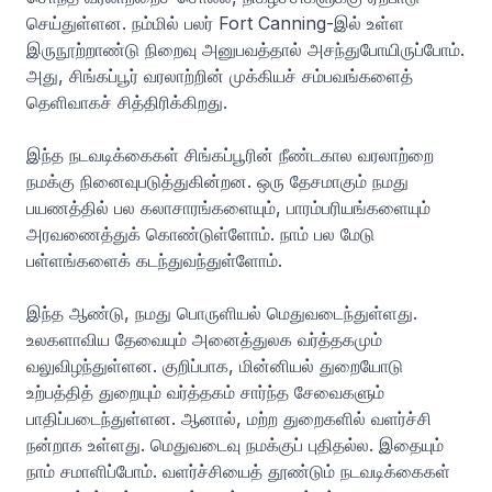
செய்துள்ளன. நம்மில் பலர் Fort Canning-இல் உள்ள
இருநூற்றாண்டு நிறைவு அனுபவத்தால் அசந்துபோயிருப்போம்.
அது, சிங்கப்பூர் வரலாற்றின் முக்கியச் சம்பவங்களைத்
தெளிவாகச் சித்திரிக்கிறது.
இந்த நடவடிக்கைகள் சிங்கப்பூரின் நீண்டகால வரலாற்றை
நமக்கு நினைவுபடுத்துகின்றன. ஒரு தேசமாகும் நமது
பயணத்தில் பல கலாசாரங்களையும், பாரம்பரியங்களையும்
அரவணைத்துக் கொண்டுள்ளோம். நாம் பல மேடு
பள்ளங்களைக் கடந்துவந்துள்ளோம்.
இந்த ஆண்டு, நமது பொருளியல் மெதுவடைந்துள்ளது.
உலகளாவிய தேவையும் அனைத்துலக வர்த்தகமும்
வலுவிழந்துள்ளன. குறிப்பாக, மின்னியல் துறையோடு
உற்பத்தித் துறையும் வர்த்தகம் சார்ந்த சேவைகளும்
பாதிப்படைந்துள்ளன. ஆனால், மற்ற துறைகளில் வளர்ச்சி
நன்றாக உள்ளது. மெதுவடைவு நமக்குப் புதிதல்ல. இதையும்
நாம் சமாளிப்போம். வளர்ச்சியைத் தூண்டும் நடவடிக்கைகள்