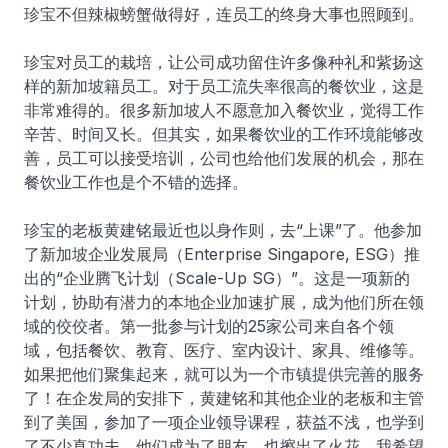
珍宝不但辣椒螃蟹做得好，连员工的终身大事也照顾到。
珍宝对员工的栽培，让公司成功留住许多像种礼和紫扬这
样的新加坡籍员工。对于员工流失率很高的餐饮业，这是
非常难得的。很多新加坡人不愿意加入餐饮业，觉得工作
辛苦、时间又长。但其实，如果餐饮业的工作环境能够改
善，员工可以接受培训，公司也给他们发展的机会，那在
餐饮业工作也是个不错的选择。
珍宝的老板黄建铭最近也以身作则，去“上课”了。他参加
了新加坡企业发展局（Enterprise Singapore, ESG）推
出的“企业腾飞计划（Scale-Up SG）”。这是一项新的
计划，协助有潜力的本地企业加速扩展，成为他们所在领
域的佼佼者。第一批参与计划的25家公司来自各个领
域，包括餐饮、教育、医疗、室内设计、家具、维修等。
如果把他们聚集起来，就可以为一个市镇提供完善的服务
了！在企发局的安排下，黄建铭和其他企业的老板和主管
到了美国，参加了一项企业领导课程，获益不浅，也学到
了不少真功夫。他们成为了朋友，也擦出了火花，我希望