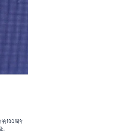
的180周年
迹。