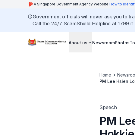
A Singapore Government Agency Website
How to identif
Government officials will never ask you to tr
Call the 24/7 ScamShield Helpline at 1799 if
About us
Newsroom
Photos
To
Home
Newsro
PM Lee Hsien Lo
Speech
PM Lee
Hokkie