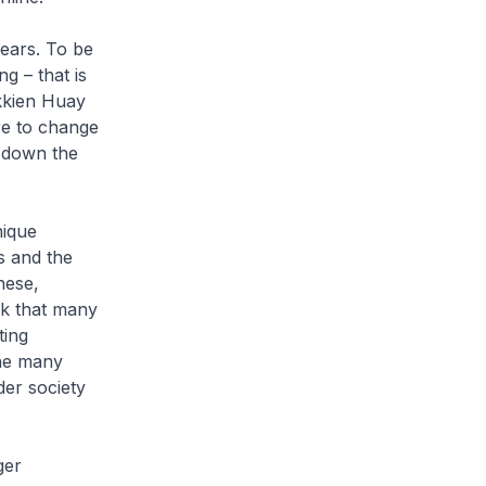
ears. To be
g – that is
kkien Huay
re to change
d down the
nique
ns and the
nese,
ack that many
ting
one many
der society
ger