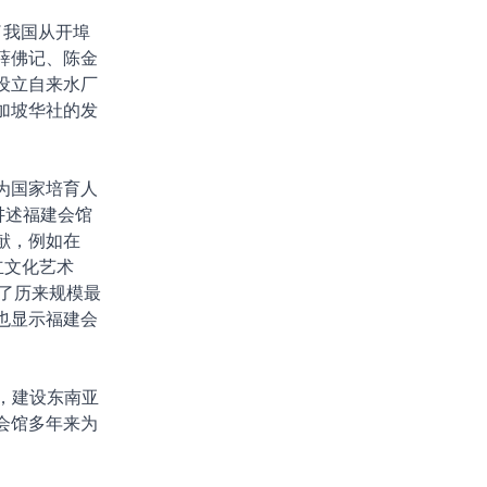
了我国从开埠
薛佛记、陈金
设立自来水厂
加坡华社的发
为国家培育人
讲述福建会馆
献，例如在
立文化艺术
办了历来规模最
也显示福建会
），建设东南亚
会馆多年来为