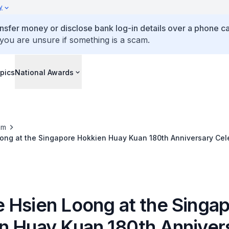
y
ansfer money or disclose bank log-in details over a phone cal
 you are unsure if something is a scam.
pics
National Awards
om
ong at the Singapore Hokkien Huay Kuan 180th Anniversary Cel
 Hsien Loong at the Singa
n Huay Kuan 180th Anniver