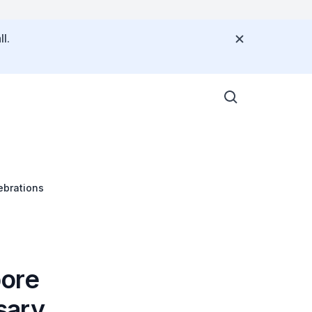
l.
ebrations
pore
sary