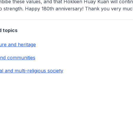
mbibe these values, and that Hokkien Huay Kuan will conti
to strength. Happy 180th anniversary! Thank you very muc
d topics
ture and heritage
and communities
al and multi-religious society