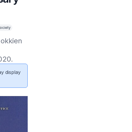
society
okkien 
020.
ay display