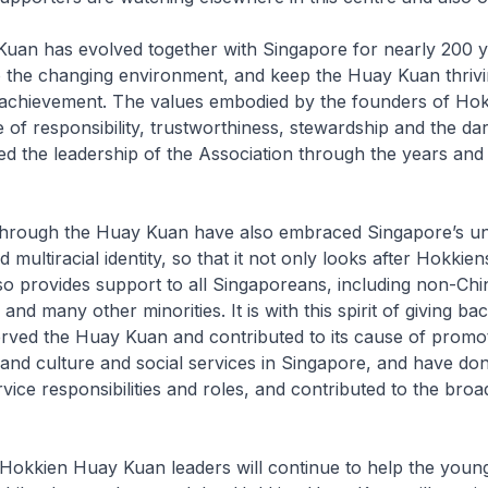
uan has evolved together with Singapore for nearly 200 y
o the changing environment, and keep the Huay Kuan thrivin
 achievement. The values embodied by the founders of Ho
 of responsibility, trustworthiness, stewardship and the da
d the leadership of the Association through the years an
hrough the Huay Kuan have also embraced Singapore’s u
d multiracial identity, so that it not only looks after Hokkie
so provides support to all Singaporeans, including non-Chi
and many other minorities. It is with this spirit of giving b
rved the Huay Kuan and contributed to its cause of promo
 and culture and social services in Singapore, and have d
rvice responsibilities and roles, and contributed to the broa
 Hokkien Huay Kuan leaders will continue to help the youn