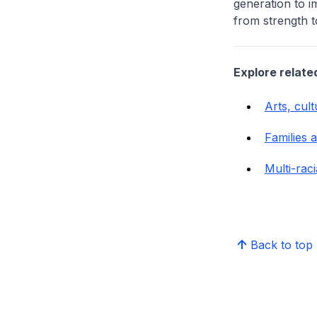
generation to i
from strength 
Explore relate
Arts, cul
Families 
Multi-raci
Back to top