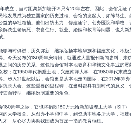
40年成立，当时距离新加坡开埠只有20年左右。因此，会馆见证
民地发展成为独立国家的历史过程。会馆的发起人，如陈笃生、
公益的华社领袖。他们出钱出力，修建庙宇、创办医院和学校，
亲解决生老病死、衣食住行、就业、婚姻和教育等问题，也为新
献。
能够与时俱进，历久弥新，继续弘扬本地华族和福建文化，积极
得。今天发布的180周年庆特辑，就通过大量报刊新闻史料，来
展之间的历史关系。这包括会馆对本地教育和华族文化事业的贡
福女校；在1950年代捐赠土地，兴建南洋大学；在1980年代末成
等。步入21世纪以后，会馆更是从本地走向国际，在2012年筹
乡恳亲大会。这些重要的里程碑，在当时都具有划时代的意义，
转变而转型，继续扮演重要的角色。
180周年之际，它也将捐款180万元给新加坡理工大学（SIT
网的大学校舍。从创办小学和中学，到资助本地各所大学，福建
人才，尽心尽力协助我国成为首屈一指的教育枢纽。