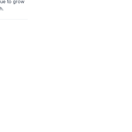
nue to grow
h.