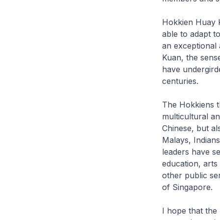
Hokkien Huay K
able to adapt t
an exceptional
Kuan, the sense
have undergirde
centuries.
The Hokkiens t
multicultural an
Chinese, but al
Malays, Indians 
leaders have se
education, arts
other public se
of Singapore.
I hope that the