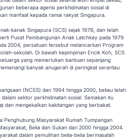
mat dalam sektor sosial selama lebih empat dekad,
nan beberapa agensi perkhidmatan sosial di
kan manfaat kepada ramai rakyat Singapura.
ak-kanak Singapura (SCS) sejak 1978, dan telah
eperti Pusat Pembangunan Anak Latchkey pada 1979
Pada 2004, persatuan tersebut melancarkan Program
ekolah-sekolah. Di bawah kepimpinan Encik Koh, SCS
n keluarga yang memerlukan bantuan sepanjang
 memenangi banyak anugerah di peringkat serantau
bangsaan (NCSS) dari 1994 hingga 2000, beliau telah
dalam sektor perkhidmatan sosial. Semakan itu
ji dan mengekalkan kakitangan yang berbakat.
asa Penghubung Masyarakat Rumah Tumpangan
syarakat, Belia dan Sukan dari 2000 hingga 2004.
yarakat dalam pemulihan belia-belia bermasalah