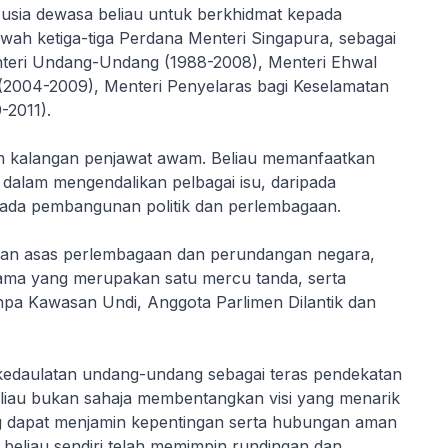
usia dewasa beliau untuk berkhidmat kepada
awah ketiga-tiga Perdana Menteri Singapura, sebagai
nteri Undang-Undang (1988-2008), Menteri Ehwal
(2004-2009), Menteri Penyelaras bagi Keselamatan
-2011).
am kalangan penjawat awam. Beliau memanfaatkan
dalam mengendalikan pelbagai isu, daripada
pada pembangunan politik dan perlembagaan.
bahan asas perlembagaan dan perundangan negara,
ma yang merupakan satu mercu tanda, serta
pa Kawasan Undi, Anggota Parlimen Dilantik dan
 kedaulatan undang-undang sebagai teras pendekatan
liau bukan sahaja membentangkan visi yang menarik
 dapat menjamin kepentingan serta hubungan aman
beliau sendiri telah memimpin rundingan dan