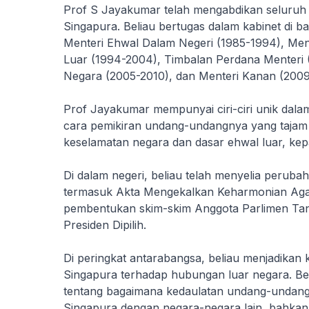
Prof S Jayakumar telah mengabdikan seluruh 
Singapura. Beliau bertugas dalam kabinet di b
Menteri Ehwal Dalam Negeri (1985-1994), Me
Luar (1994-2004), Timbalan Perdana Menteri 
Negara (2005-2010), dan Menteri Kanan (2009
Prof Jayakumar mempunyai ciri-ciri unik dal
cara pemikiran undang-undangnya yang tajam 
keselamatan negara dan dasar ehwal luar, ke
Di dalam negeri, beliau telah menyelia peru
termasuk Akta Mengekalkan Keharmonian Aga
pembentukan skim-skim Anggota Parlimen Tan
Presiden Dipilih.
Di peringkat antarabangsa, beliau menjadikan
Singapura terhadap hubungan luar negara. Be
tentang bagaimana kedaulatan undang-undang
Singapura dengan negara-negara lain, bahkan 