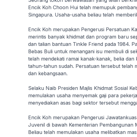
Seorang tokoh berwawasan yang telah berkhid
Encik Koh Choon Hui telah memupuk pembangu
Singapura. Usaha-usaha beliau telah memberi
Encik Koh merupakan Pengerusi Persatuan Kan
merintis banyak khidmat dan program baru s
dan talian bantuan Tinkle Friend pada 1984. 
Bebas Buli untuk menangani isu membuli di s
telah mendekati ramai kanak-kanak, belia da
tahun-tahun sudah. Persatuan tersebut telah
dan kebangsaan.
Selaku Naib Presiden Majlis Khidmat Sosial Ke
memulakan usaha menyemak gaji para pekerja 
menyediakan asas bagi sektor tersebut mengga
Encik Koh merupakan Pengerusi Jawatanku
Juvenil di bawah Kementerian Pembangunan Ma
Beliau telah memulakan usaha melibatkan mas